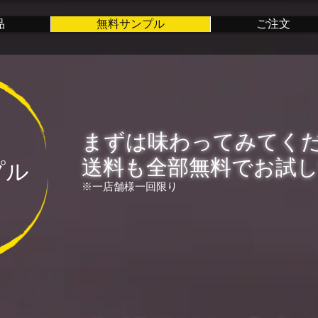
品
無料サンプル
ご注文
まずは味わってみてく
送料も全部無料でお試
プル
​※一店舗様一回限り