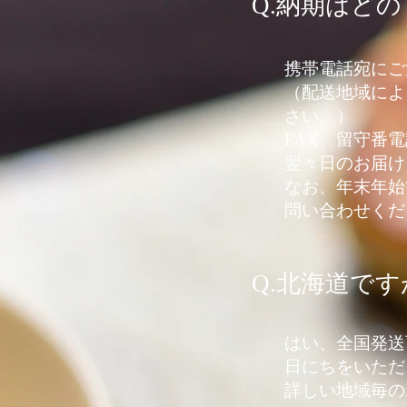
Q.納期はど
携帯電話宛にご
​（配送地域に
さい。）
FAX、留守番
翌々日のお届け
​なお、年末年
問い合わせくだ
Q.北海道で
はい、全国発送
日にちをいただ
​詳しい地域毎