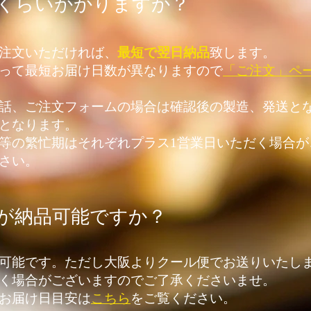
のくらいかかりますか？
注文いただければ、
最短で翌日納品
致します。
よって最短お届け日数が異なりますので
「ご注文」ペ
電話、ご注文フォームの場合は確認後の製造、発送と
となります。
始等の繁忙期はそれぞれプラス1営業日いただく場合
さい。
すが納品可能ですか？
可能です。ただし大阪よりクール便でお送りいたし
く場合がございますのでご了承くださいませ。
のお届け日目安は
こちら
をご覧ください。