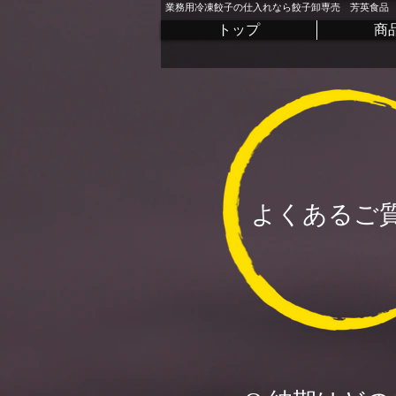
業務用冷凍餃子の仕入れなら餃子卸専売 芳英食品
トップ
商
よくあるご