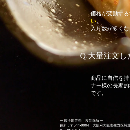
価格が変動する
い
。
入り数が多くな
Q.大量注文
商品に自信を持
ナー様の長期的
です。
― 餃子卸専売 芳英食品 ―
住所：〒544-0004 大阪府大阪市生野区巽北1