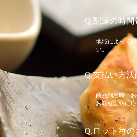
Q.配達の時
地域によって対
い。
Q.支払い方
商品到着時、お
​お取引実績に
Q.ロット毎